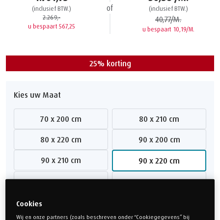
of
(inclusief BTW.)
(inclusief BTW.)
2.269,-
40,77/M.
u bespaart 567,25
u bespaart 10,19/M.
25% korting
Kies uw Maat
70 x 200 cm
80 x 210 cm
80 x 220 cm
90 x 200 cm
90 x 210 cm
90 x 220 cm
100 x 200 cm
100 x 210 cm
100 x 220 cm
140 x 200 cm
Cookies
Wij en onze partners (zoals beschreven onder “Cookiegegevens” bij