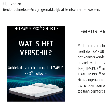
blijft voelen.
Beide technologieën zijn gemakkelijk af te ritsen en te wassen.
®
DE TEMPUR PRO
COLLECTIE
TEMPUR PR
WAT IS HET
Met een matrasho
VERSCHIL?
biedt de TEMPUR
het kenmerkende
gevoel. Met een v
Ontdek de verschillen in de TEMPUR
®
laag TEMPUR
mat
®
PRO
collectie
®
TEMPUR PRO
mat
zich aangenaam a
uw lichaam aan en 
tot teen comfort e