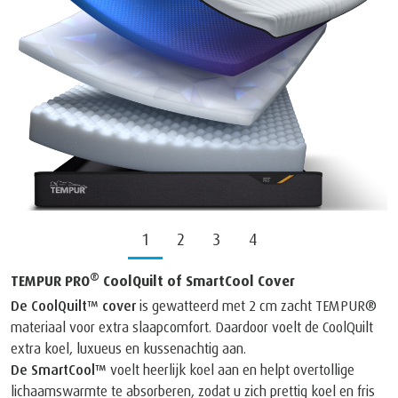
1
2
3
4
®
TEMPUR PRO
CoolQuilt of SmartCool Cover
De CoolQuilt™ cover
is gewatteerd met 2 cm zacht TEMPUR®
materiaal voor extra slaapcomfort. Daardoor voelt de CoolQuilt
extra koel, luxueus en kussenachtig aan.
De SmartCool™
voelt heerlijk koel aan en helpt overtollige
lichaamswarmte te absorberen, zodat u zich prettig koel en fris