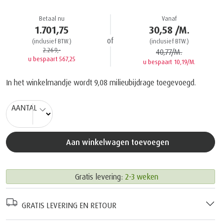
Betaal nu
Vanaf
1.701,75
30,58 /M.
of
(inclusief BTW.)
(inclusief BTW.)
2.269,-
40,77/M.
u bespaart 567,25
u bespaart 10,19/M.
In het winkelmandje wordt
9,08
milieubijdrage toegevoegd.
AANTAL
Aan winkelwagen toevoegen
Gratis levering:
2-3 weken
GRATIS LEVERING EN RETOUR