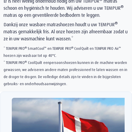
Er is heel weinig onderhoud nodig om uw TEMPUR
matras
®
schoon en hygiënisch te houden. Wij adviseren u uw TEMPUR
matras op een geventileerde bedbodem te leggen.
®
Dankzij onze wasbare matrashoezen houdt u uw TEMPUR
matras gemakkelijk fris. Al onze hoezen zijn afneembaar zodat u
ze in uw wasmachine kunt wassen.*
®
™
®
™
* TEMPUR PRO
SmartCool
en TEMPUR PRO
️ CoolQuilt en TEMPUR PRO Air
hoezen zijn wasbaar tot op 40°C.
®
* TEMPUR PRO
️ CoolQuilt eenpersoonshoezen kunnen in de machine worden
gewassen; we adviseren andere maten professioneel te laten wassen en in
de droger te drogen. De volledige details zijn te vinden in de bijgesloten
gebruiks- en onderhoudsaanwijzingen.