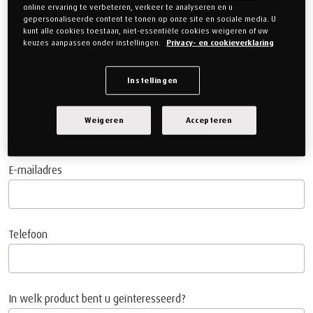
advies krijgt over alle artikelen.
online ervaring te verbeteren, verkeer te analyseren en u
gepersonaliseerde content te tonen op onze site en sociale media. U
kunt alle cookies toestaan, niet-essentiële cookies weigeren of uw
Voornaam
keuzes aanpassen onder instellingen.
Privacy- en cookieverklaring
Instellingen
Achternaam
Weigeren
Accepteren
E-mailadres
Telefoon
In welk product bent u geïnteresseerd?