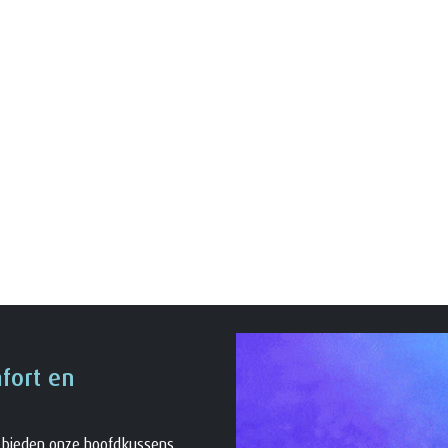
fort en
 bieden onze hoofdkussens