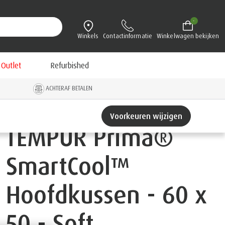
-
Winkels
Contactinformatie
Winkelwagen bekijken
Outlet
Refurbished
ACHTERAF BETALEN
Voorkeuren wijzigen
TEMPUR Prima®
SmartCool™
Hoofdkussen - 60 x
50 - Soft