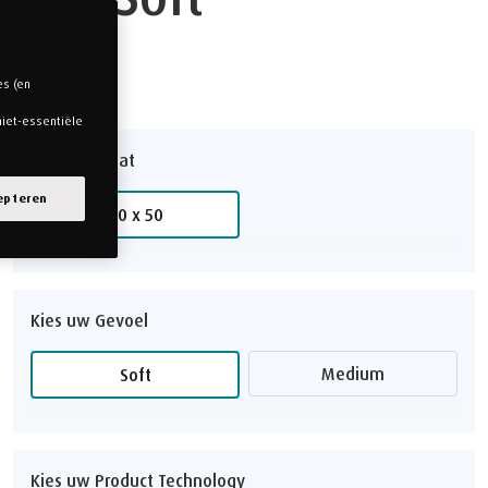
99,-
es (en
niet-essentiële
Kies uw Maat
epteren
60 x 50
Kies uw Gevoel
Medium
Soft
Kies uw Product Technology