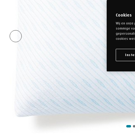
Cookies
Wij en onze
sommige v
gepersonalis
cookies wei
Inste