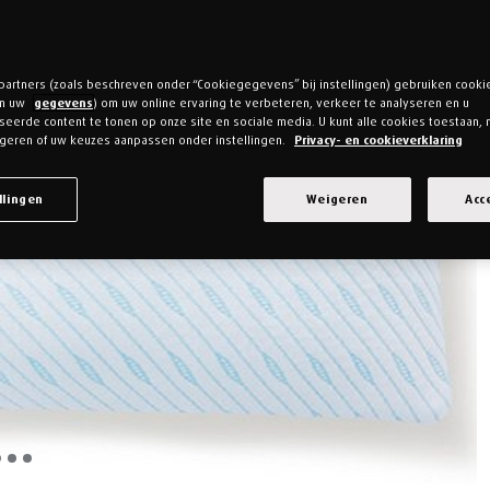
 partners (zoals beschreven onder “Cookiegegevens” bij instellingen) gebruiken cooki
an uw
gegevens
) om uw online ervaring te verbeteren, verkeer te analyseren en u
eerde content te tonen op onze site en sociale media. U kunt alle cookies toestaan, 
geren of uw keuzes aanpassen onder instellingen.
Privacy- en cookieverklaring
llingen
Weigeren
Acc