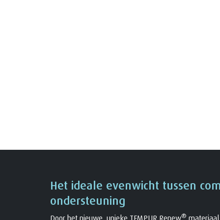
Het ideale evenwicht tussen com
ondersteuning
®
Door het nieuwe, unieke TEMPUR Renew
materiaal