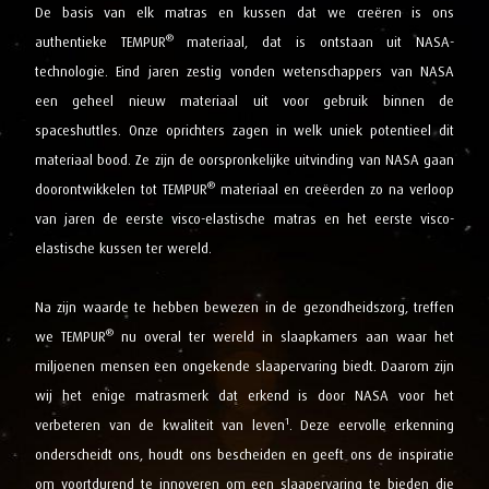
De basis van elk matras en kussen dat we creëren is ons
®
authentieke TEMPUR
materiaal, dat is ontstaan uit NASA-
technologie. Eind jaren zestig vonden wetenschappers van NASA
een geheel nieuw materiaal uit voor gebruik binnen de
spaceshuttles. Onze oprichters zagen in welk uniek potentieel dit
materiaal bood. Ze zijn de oorspronkelijke uitvinding van NASA gaan
®
doorontwikkelen tot TEMPUR
materiaal en creëerden zo na verloop
van jaren de eerste visco-elastische matras en het eerste visco-
elastische kussen ter wereld.
Na zijn waarde te hebben bewezen in de gezondheidszorg, treffen
®
we TEMPUR
nu overal ter wereld in slaapkamers aan waar het
miljoenen mensen een ongekende slaapervaring biedt. Daarom zijn
wij het enige matrasmerk dat erkend is door NASA voor het
1
verbeteren van de kwaliteit van leven
. Deze eervolle erkenning
onderscheidt ons, houdt ons bescheiden en geeft ons de inspiratie
om voortdurend te innoveren om een slaapervaring te bieden die