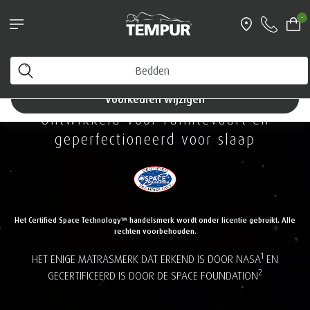
-
U bekijkt de site van Nederland. U kunt uw voorkeuren
op elk moment wijzigen
Voorkeuren wijzigen
Ontwikkeld voor ruimtevaart en
geperfectioneerd voor slaap
Het Certified Space Technology™ handelsmerk wordt onder licentie gebruikt. Alle
rechten voorbehouden.
1
HET ENIGE MATRASMERK DAT ERKEND IS DOOR NASA
EN
2
GECERTIFICEERD IS DOOR DE SPACE FOUNDATION