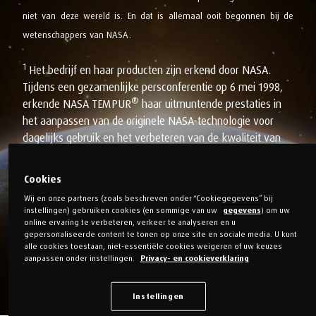
niet van deze wereld is. En dat is allemaal ooit begonnen bij de
wetenschappers van NASA.
1
Het bedrijf en haar producten zijn erkend door NASA.
Tijdens een gezamenlijke persconferentie op 6 mei 1998,
®
erkende NASA TEMPUR
haar uitmuntende prestaties in
het aanpassen van de originele NASA-technologie voor
dagelijks gebruik en het verbeteren van de kwaliteit van
leven voor de mensheid.
Cookies
2
®
TEMPUR
producten zijn gecertificeerd door de Space
Wij en onze partners (zoals beschreven onder “Cookiegegevens” bij
Foundation, een Amerikaanse non-profitorganisatie, als
instellingen) gebruiken cookies (en sommige van uw
gegevens
) om uw
“Certified Space Technology”, omdat zij materiaal bevatten
online ervaring te verbeteren, verkeer te analyseren en u
gepersonaliseerde content te tonen op onze site en sociale media. U kunt
dat van origine was bedoeld voor de ruimtevaart. Voor
alle cookies toestaan, niet-essentiële cookies weigeren of uw keuzes
meer informatie over de Space Foundation en haar Certified
aanpassen onder instellingen.
Privacy- en cookieverklaring
Space Technology programma, ga naar:
https://nl.tempur.com/spacefoundation.html
Instellingen